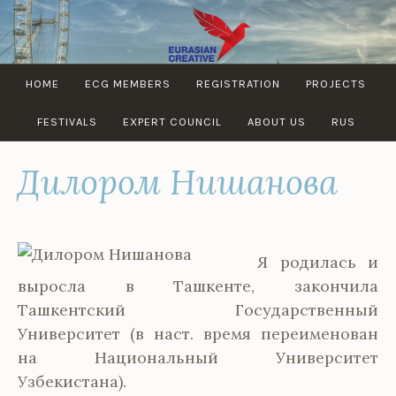
Skip
to
content
EURASIAN
HOME
ECG MEMBERS
REGISTRATION
PROJECTS
CREATIVE
GUILD
FESTIVALS
EXPERT COUNCIL
ABOUT US
RUS
Дилором Нишанова
Я родилась и
выросла в Ташкенте, закончила
Ташкентский Государственный
Университет (в наст. время переименован
на Национальный Университет
Узбекистана).