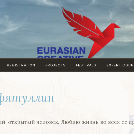
EURASIAN
EURASIAN
CREATIVE
CREATIVE
GUILD
GUILD
(London)
REGISTRATION
PROJECTS
FESTIVALS
EXPERT COUN
фятуллин
ий, открытый человек. Люблю жизнь во всех ее я