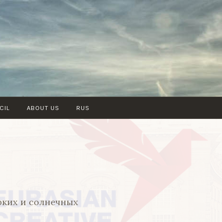
CIL
ABOUT US
RUS
рких и солнечных