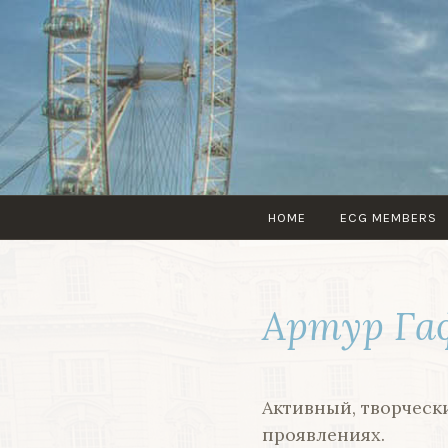
Skip
to
content
HOME
ECG MEMBERS
Артур Га
Активный, творческ
проявлениях.