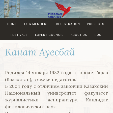
Skip
to
content
EURASIAN
HOME
ECG MEMBERS
REGISTRATION
PROJECTS
CREATIVE
GUILD
FESTIVALS
EXPERT COUNCIL
ABOUT US
RUS
Канат Ауесбай
Родился 14 января 1982 года в городе Тараз
(Казахстан), в семье педагогов.
В 2004 году с отличием закончил Казахский
Национальный университет, факультет
журналистики, аспирантуру. Кандидат
филологических наук.