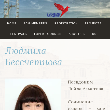
Skip
to
content
EURASIAN
HOME
ECG MEMBERS
REGISTRATION
PROJECTS
CREATIVE
GUILD
FESTIVALS
EXPERT COUNCIL
ABOUT US
RUS
Людмила
Бессчетнова
Псевдоним –
Лейла Ахметова.
Сочинение
сказок – мое