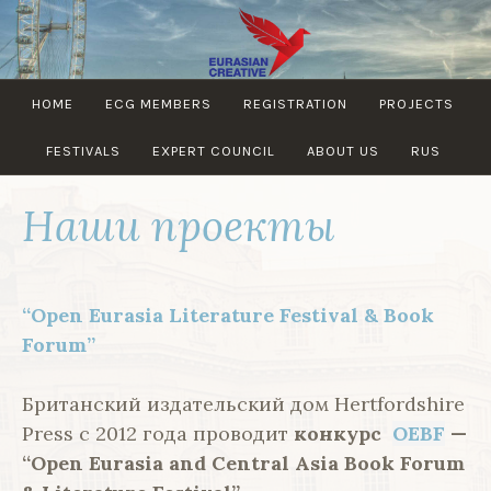
Skip
to
content
EURASIAN
HOME
ECG MEMBERS
REGISTRATION
PROJECTS
CREATIVE
GUILD
FESTIVALS
EXPERT COUNCIL
ABOUT US
RUS
Наши проекты
“Open Eurasia Literature Festival & Book
Forum”
Британский издательский дом Hertfordshire
Press с 2012 года проводит
конкурс
OEBF
—
“Open Eurasia and Central Asia Book Forum